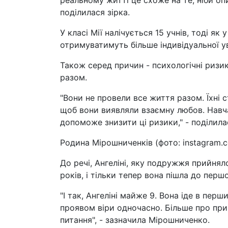
реальному житті це схоже на те, ніби опи
поділилася зірка.
У класі Мії налічується 15 учнів, тоді як 
отримуватимуть більше індивідуальної ув
Також серед причин - психологічні ризик
разом.
"Вони не провели все життя разом. Їхні
щоб вони виявляли взаємну любов. Навчат
допоможе знизити ці ризики," - поділил
Родина Мірошниченків (фото: instagram.c
До речі, Ангеліні, яку подружжя прийнял
років, і тільки тепер вона пішла до перш
"І так, Ангеліні майже 9. Вона іде в перш
проявом віри одночасно. Більше про при
питання", - зазначила Мірошниченко.