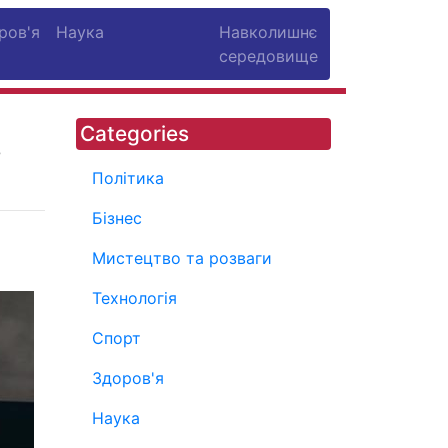
ров'я
Наука
Навколишнє
середовище
Categories
ь
Політика
Бізнес
Мистецтво та розваги
Технологія
Спорт
Здоров'я
Наука