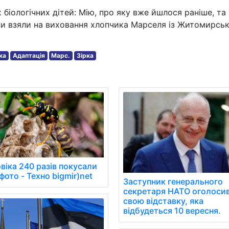
біологічних дітей: Мію, про яку вже йшлося раніше, та
они взяли на виховання хлопчика Марселя із Житомирсь
ка
Адаптація
Марс.
Зірка
віка 240 разів покусали
фото - Техно bigmir)net
Заступник генерального
секретаря НАТО оголосив
свою відставку, яка
відбудеться 10 вересня.