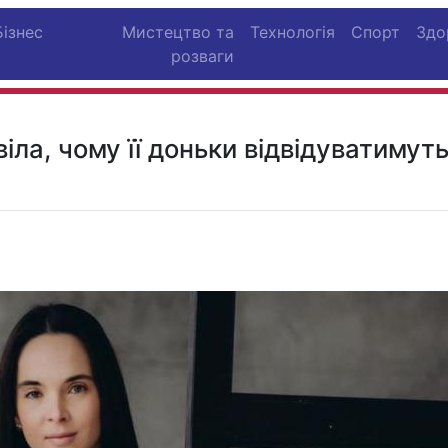
Бізнес
Мистецтво та
Технологія
Спорт
Здо
розваги
іла, чому її доньки відвідуватимут