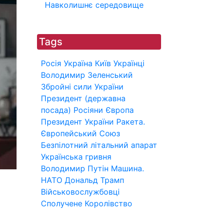
Навколишнє середовище
Tags
Росія
Україна
Київ
Українці
Володимир Зеленський
Збройні сили України
Президент (державна
посада)
Росіяни
Європа
Президент України
Ракета.
Європейський Союз
Безпілотний літальний апарат
Українська гривня
Володимир Путін
Машина.
НАТО
Дональд Трамп
Військовослужбовці
Сполучене Королівство