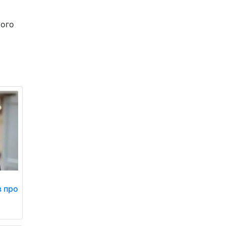
кого
 про