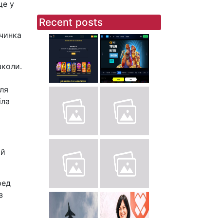
ще у
Recent posts
вчинка
школи.
для
іла
ий
ред
з