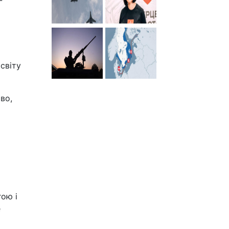
-
світу
во,
гою і
е