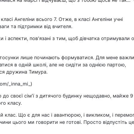
нився на Марсі і відчуваєш, що з тобою щось не так..." 
у класі Ангеліни всього 7. Отже, в класі Ангеліни учні
аги та підтримки від вчителя.
и і аспекти, пов'язані з тим, щоб дівчатка отримували о
 стосунки лише починають формуватися. Для мене важли
ися в одній школі, але не сидіти за однією партою,
ася дружина Тимура.
om/_inna_mi_)
о до своєї сім'ї з дитячого будинку нещодавно, майже 9
ого класу.
ий клас. Що є для нас і авантюрою, і викликом, і перемо
чини цього ми говорити не готові. Просто відпустіть ц