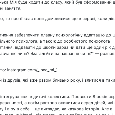
донька Мія буде ходити до класу, який був сформований 
ні заняття.
, то про її клас вони домовилися ще в червні, коли ді
гнення забезпечити плавну психологічну адаптацію до 
ільного психолога, а також до особистого психолога
тання: віддавати до школи зараз чи дати ще один рік 
вчання чи ні? Взагалі йти на навчання чи ні?" — розпов
о: instagram.com/_inna_mi_)
із друзів, які вже разом близько року, і влитися в так
 інтегруватися в дитячі колективи. Провести 8 років се
реальності, а потім раптово опинитися серед дітей, які 
 віру в себе, - це виглядає, як казкова історія. Але в