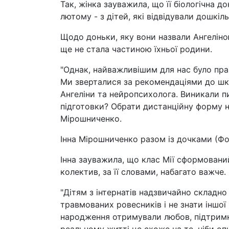
Так, жінка зауважила, що її біологічна 
лютому - з дітей, які відвідували дошкіль
Щодо доньки, яку вони назвали Ангеліною
ще не стала частиною їхньої родини.
"Однак, найважливішим для нас було пра
Ми зверталися за рекомендаціями до шк
Ангеліни та нейропсихолога. Виникали пи
підготовки? Обрати дистанційну форму на
Мірошниченко.
Інна Мірошниченко разом із дочками (Фот
Інна зауважила, що клас Мії сформований 
колектив, за її словами, набагато важче.
"Дітям з інтернатів надзвичайно складно
травмованих ровесників і не знати іншої 
народження отримували любов, підтримку і