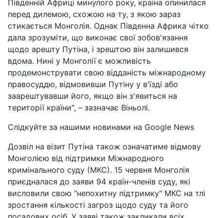
Південній Африці минулого року, країна опинилася
перед дилемою, схожою на ту, з якою зараз
стикається Монголія. Однак Південна Африка чітко
дала зрозуміти, що виконає свої зобов'язання
щодо арешту Путіна, і зрештою він залишився
вдома. Нині у Монголії є можливість
продемонструвати свою відданість міжнародному
правосуддю, відмовивши Путіну у в'їзді або
заарештувавши його, якщо він з'явиться на
території країни", – зазначає Віньолі.
Слідкуйте за нашими новинами на Google News
Дозвіл на візит Путіна також означатиме відмову
Монголією від підтримки Міжнародного
кримінального суду (МКС). 15 червня Монголія
приєдналася до заяви 94 країн-членів суду, які
висловили свою "непохитну підтримку" МКС на тлі
зростання кількості загроз щодо суду та його
посадових осіб. У заяві також закликали всіх