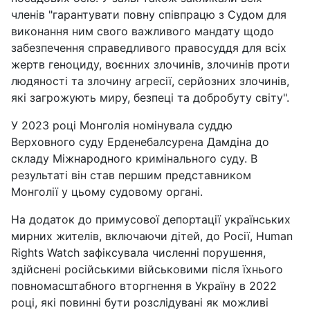
членів "гарантувати повну співпрацю з Судом для
виконання ним свого важливого мандату щодо
забезпечення справедливого правосуддя для всіх
жертв геноциду, воєнних злочинів, злочинів проти
людяності та злочину агресії, серйозних злочинів,
які загрожують миру, безпеці та добробуту світу".
У 2023 році Монголія номінувала суддю
Верховного суду Ерденебалсурена Дамдіна до
складу Міжнародного кримінального суду. В
результаті він став першим представником
Монголії у цьому судовому органі.
На додаток до примусової депортації українських
мирних жителів, включаючи дітей, до Росії, Human
Rights Watch зафіксувала численні порушення,
здійснені російськими військовими після їхнього
повномасштабного вторгнення в Україну в 2022
році, які повинні бути розслідувані як можливі