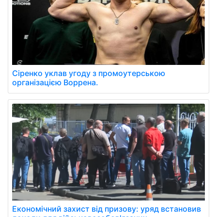
Сіренко уклав угоду з промоутерською
організацією Воррена.
Економічний захист від призову: уряд встановив