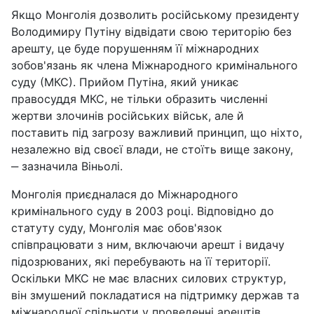
Якщо Монголія дозволить російському президенту
Володимиру Путіну відвідати свою територію без
арешту, це буде порушенням її міжнародних
зобов'язань як члена Міжнародного кримінального
суду (МКС). Прийом Путіна, який уникає
правосуддя МКС, не тільки образить численні
жертви злочинів російських військ, але й
поставить під загрозу важливий принцип, що ніхто,
незалежно від своєї влади, не стоїть вище закону,
‒ зазначила Віньолі.
Монголія приєдналася до Міжнародного
кримінального суду в 2003 році. Відповідно до
статуту суду, Монголія має обов'язок
співпрацювати з ним, включаючи арешт і видачу
підозрюваних, які перебувають на її території.
Оскільки МКС не має власних силових структур,
він змушений покладатися на підтримку держав та
міжнародної спільноти у проведенні арештів.