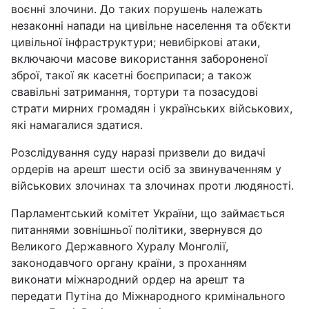
воєнні злочини. До таких порушень належать
незаконні напади на цивільне населення та об’єкти
цивільної інфраструктури; невибіркові атаки,
включаючи масове використання забороненої
зброї, такої як касетні боєприпаси; а також
свавільні затримання, тортури та позасудові
страти мирних громадян і українських військових,
які намагалися здатися.
Розслідування суду наразі призвели до видачі
ордерів на арешт шести осіб за звинуваченням у
військових злочинах та злочинах проти людяності.
Парламентський комітет України, що займається
питаннями зовнішньої політики, звернувся до
Великого Державного Хуралу Монголії,
законодавчого органу країни, з проханням
виконати міжнародний ордер на арешт та
передати Путіна до Міжнародного кримінального