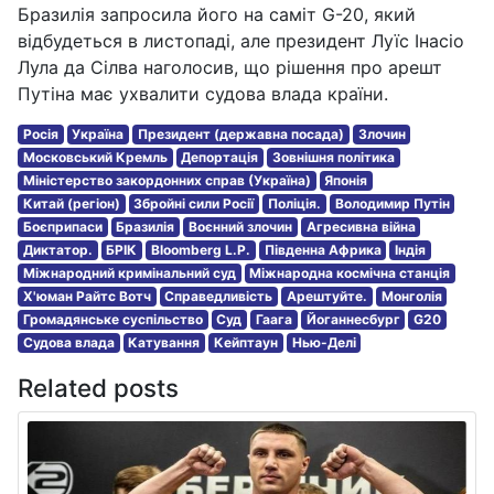
Бразилія запросила його на саміт G-20, який
відбудеться в листопаді, але президент Луїс Інасіо
Лула да Сілва наголосив, що рішення про арешт
Путіна має ухвалити судова влада країни.
Росія
Україна
Президент (державна посада)
Злочин
Московський Кремль
Депортація
Зовнішня політика
Міністерство закордонних справ (Україна)
Японія
Китай (регіон)
Збройні сили Росії
Поліція.
Володимир Путін
Боєприпаси
Бразилія
Воєнний злочин
Агресивна війна
Диктатор.
БРІК
Bloomberg L.P.
Південна Африка
Індія
Міжнародний кримінальний суд
Міжнародна космічна станція
Х'юман Райтс Вотч
Справедливість
Арештуйте.
Монголія
Громадянське суспільство
Суд
Гаага
Йоганнесбург
G20
Судова влада
Катування
Кейптаун
Нью-Делі
Related posts