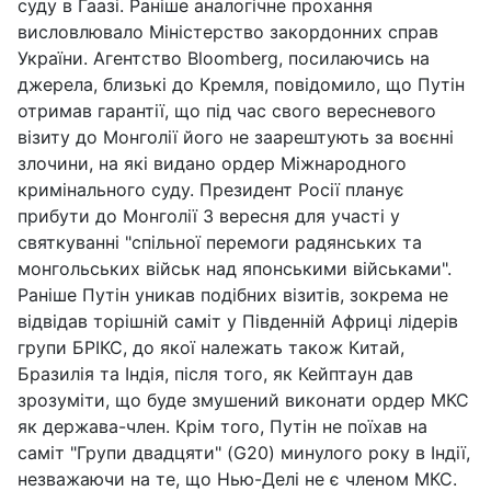
суду в Гаазі. Раніше аналогічне прохання
висловлювало Міністерство закордонних справ
України. Агентство Bloomberg, посилаючись на
джерела, близькі до Кремля, повідомило, що Путін
отримав гарантії, що під час свого вересневого
візиту до Монголії його не заарештують за воєнні
злочини, на які видано ордер Міжнародного
кримінального суду. Президент Росії планує
прибути до Монголії 3 вересня для участі у
святкуванні "спільної перемоги радянських та
монгольських військ над японськими військами".
Раніше Путін уникав подібних візитів, зокрема не
відвідав торішній саміт у Південній Африці лідерів
групи БРІКС, до якої належать також Китай,
Бразилія та Індія, після того, як Кейптаун дав
зрозуміти, що буде змушений виконати ордер МКС
як держава-член. Крім того, Путін не поїхав на
саміт "Групи двадцяти" (G20) минулого року в Індії,
незважаючи на те, що Нью-Делі не є членом МКС.