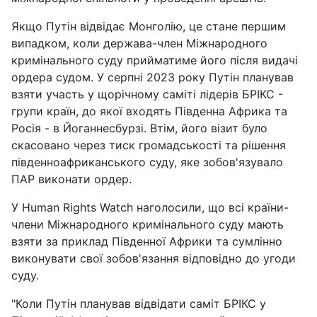
Якщо Путін відвідає Монголію, це стане першим
випадком, коли держава-член Міжнародного
кримінального суду прийматиме його після видачі
ордера судом. У серпні 2023 року Путін планував
взяти участь у щорічному саміті лідерів БРІКС -
групи країн, до якої входять Південна Африка та
Росія - в Йоганнесбурзі. Втім, його візит було
скасовано через тиск громадськості та рішення
південноафриканського суду, яке зобов'язувало
ПАР виконати ордер.
У Human Rights Watch наголосили, що всі країни-
члени Міжнародного кримінального суду мають
взяти за приклад Південної Африки та сумлінно
виконувати свої зобов'язання відповідно до угоди
суду.
"Коли Путін планував відвідати саміт БРІКС у