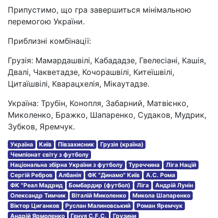
Припустимо, що гра завершиться мінімальною
перемогою України.
Приблизні комбінації:
Грузія: Мамардашвілі, Кабададзе, Гвелесіані, Кашія,
Двалі, Чакветадзе, Кочорашвілі, Китеїшвілі,
Цитаїшвілі, Кварацхелія, Мікаутадзе.
Україна: Трубін, Конопля, Забарний, Матвієнко,
Миколенко, Бражко, Шапаренко, Судаков, Мудрик,
Зубков, Яремчук.
Україна
Київ
Півзахисник
Грузія (країна)
Чемпіонат світу з футболу
Національна збірна України з футболу
Туреччина
Ліга Націй
Сергій Ребров
Албанія
ФК "Динамо" Київ
А.С. Рома
ФК "Реал Мадрид
Бомбардир (футбол)
Ліга
Андрій Лунін
Олександр Тимчик
Віталій Миколенко
Микола Шапаренко
Віктор Циганков
Руслан Малиновський
Роман Яремчук
Андрій Ярмоленко
Генуя C.F.C.
Грузини