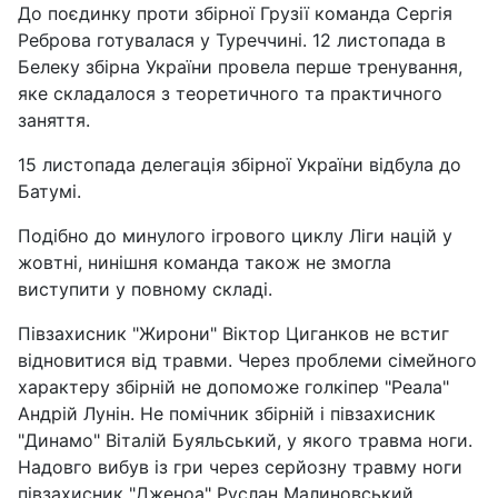
До поєдинку проти збірної Грузії команда Сергія
Реброва готувалася у Туреччині. 12 листопада в
Белеку збірна України провела перше тренування,
яке складалося з теоретичного та практичного
заняття.
15 листопада делегація збірної України відбула до
Батумі.
Подібно до минулого ігрового циклу Ліги націй у
жовтні, нинішня команда також не змогла
виступити у повному складі.
Півзахисник "Жирони" Віктор Циганков не встиг
відновитися від травми. Через проблеми сімейного
характеру збірній не допоможе голкіпер "Реала"
Андрій Лунін. Не помічник збірній і півзахисник
"Динамо" Віталій Буяльський, у якого травма ноги.
Надовго вибув із гри через серйозну травму ноги
півзахисник "Дженоа" Руслан Малиновський.