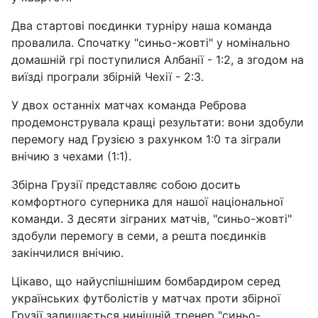
Два стартові поєдинки турніру наша команда
провалила. Спочатку "синьо-жовті" у номінально
домашній грі поступилися Албанії - 1:2, а згодом на
виїзді програли збірній Чехії - 2:3.
У двох останніх матчах команда Реброва
продемонструвала кращі результати: вони здобули
перемогу над Грузією з рахунком 1:0 та зіграли
внічию з чехами (1:1).
Збірна Грузії представляє собою досить
комфортного суперника для нашої національної
команди. З десяти зіграних матчів, "синьо-жовті"
здобули перемогу в семи, а решта поєдинків
закінчилися внічию.
Цікаво, що найуспішнішим бомбардиром серед
українських футболістів у матчах проти збірної
Грузії залишається нинішній тренер "синьо-