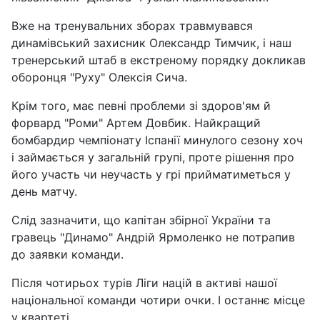
Вже на тренувальних зборах травмувався
динамівський захисник Олександр Тимчик, і наш
тренерський штаб в екстреному порядку докликав
оборонця "Руху" Олексія Сича.
Крім того, має певні проблеми зі здоров'ям й
форвард "Роми" Артем Довбик. Найкращий
бомбардир чемпіонату Іспанії минулого сезону хоч
і займається у загальній групі, проте рішення про
його участь чи неучасть у грі прийматиметься у
день матчу.
Слід зазначити, що капітан збірної України та
гравець "Динамо" Андрій Ярмоленко не потрапив
до заявки команди.
Після чотирьох турів Ліги націй в активі нашої
національної команди чотири очки. І останнє місце
у квартеті.