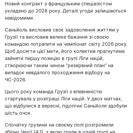
Новий контракт з французьким спеціалістом
укладено до 2028 року. Деталі угоди залишаються
невідомими.
Саньйоль висловив своє задоволення життям у
Грузії та висловив велике бажання зі своєю
командою потрапити на чемпіонат світу 2026 року.
Щоб досягти цієї мети, його колектив прагнутиме
зайняти першу позицію в групі Ліги націй,
створюючи таким чином "резервний план" на
випадок невдалого проходження відбору на
ЧС-2026.
Цього року команда Грузії з впевненістю
стартувала у розіграші Ліги націй. У двох матчах,
що відбулися в вересні, підопічні Саньйоля здобули
шість очок.
Спочатку грузини на своєму полі розгромили
збірну Чехії (4:1), з якою грали в одній групі на