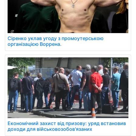
Сіренко уклав угоду з промоутерською
організацією Воррена.
Економічний захист від призову: уряд встановив
доходи для військовозобов'язаних