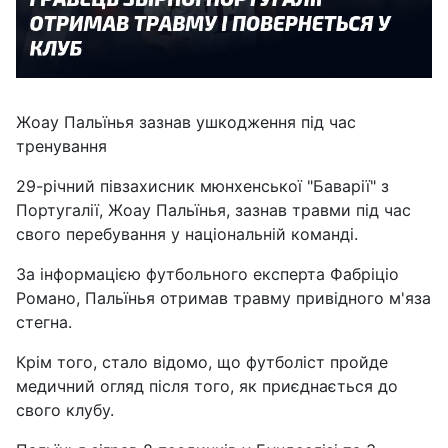
Жоау Пальїнья зазнав ушкодження під час
тренування
29-річний півзахисник мюнхенської "Баварії" з
Португалії, Жоау Пальїнья, зазнав травми під час
свого перебування у національній команді.
За інформацією футбольного експерта Фабріціо
Романо, Пальїнья отримав травму привідного м'яза
стегна.
Крім того, стало відомо, що футболіст пройде
медичний огляд після того, як приєднається до
свого клубу.