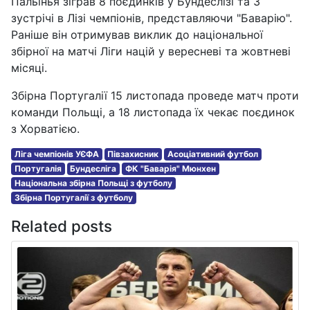
Пальїнья зіграв 8 поєдинків у Бундеслізі та 3
зустрічі в Лізі чемпіонів, представляючи "Баварію".
Раніше він отримував виклик до національної
збірної на матчі Ліги націй у вересневі та жовтневі
місяці.
Збірна Португалії 15 листопада проведе матч проти
команди Польщі, а 18 листопада їх чекає поєдинок
з Хорватією.
Ліга чемпіонів УЄФА
Півзахисник
Асоціативний футбол
Португалія
Бундесліга
ФК "Баварія" Мюнхен
Національна збірна Польщі з футболу
Збірна Португалії з футболу
Related posts