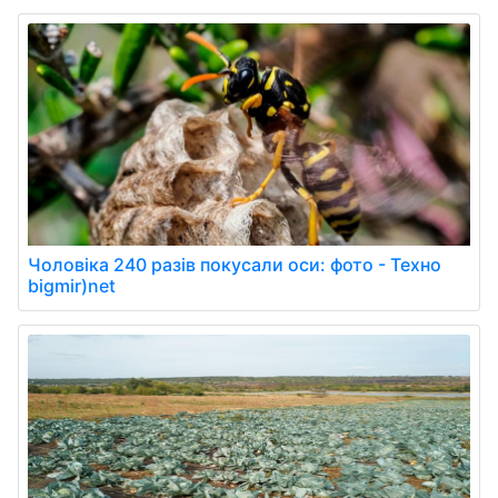
Чоловіка 240 разів покусали оси: фото - Техно
bigmir)net