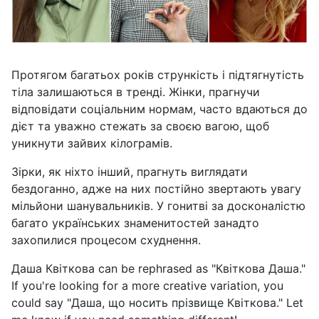
Протягом багатьох років стрункість і підтягнутість
тіла залишаються в тренді. Жінки, прагнучи
відповідати соціальним нормам, часто вдаються до
дієт та уважно стежать за своєю вагою, щоб
уникнути зайвих кілограмів.
Зірки, як ніхто інший, прагнуть виглядати
бездоганно, адже на них постійно звертають увагу
мільйони шанувальників. У гонитві за досконалістю
багато українських знаменитостей занадто
захопилися процесом схуднення.
Даша Квіткова can be rephrased as "Квіткова Даша."
If you're looking for a more creative variation, you
could say "Даша, що носить прізвище Квіткова." Let