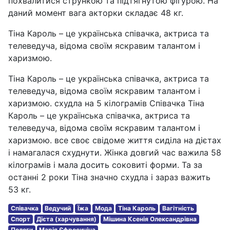
похвалитися стрункою та підтягнутою фігурою. На
даний момент вага акторки складає 48 кг.
Тіна Кароль – це українська співачка, актриса та
телеведуча, відома своїм яскравим талантом і
харизмою.
Тіна Кароль – це українська співачка, актриса та
телеведуча, відома своїм яскравим талантом і
харизмою. схудла на 5 кілограмів Співачка Тіна
Кароль – це українська співачка, актриса та
телеведуча, відома своїм яскравим талантом і
харизмою. все своє свідоме життя сиділа на дієтах
і намагалася схуднути. Жінка довгий час важила 58
кілограмів і мала досить соковиті форми. Та за
останні 2 роки Тіна значно схудла і зараз важить
53 кг.
Співачка
Ведучий
Їжа
Мода
Тіна Кароль
Вагітність
Спорт
Дієта (харчування)
Мішина Ксенія Олександрівна
Пологи
Марія Єфросиніна