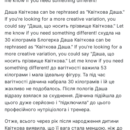
me know if you need something different!
Даша Квіткова can be rephrased as "Квіткова Даша."
If you're looking for a more creative variation, you
could say "Даша, що носить прізвище Квіткова." Let
me know if you need something different! схудла на
30 кілограмів Блогерка Даша Квіткова can be
rephrased as "Квіткова Даша." If you're looking for a
more creative variation, you could say "Даша, що
носить прізвище Квіткова." Let me know if you need
something different! до вагітності важила 53
кілограми і мала ідеальну фігуру. Та під час
вагітності дівчина набрала 30 кілограмів і їй це
жахливо не подобалось. Після пологів Даша
відразу взялася за схуднення. Дівчина підійшла до
цього дуже серйозно і "підключила" до цього
професійного нутріціолога і тренера.
Отже, всього через рік після народження дитини
Квіткова виявила, що її вага стала меншою, ніж до