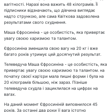
вагітності. Наразі вона важить 48 кілограмів. Її
підписники відзначають, що дівчина виглядає
надто стрункою, але сама Квіткова задоволена
результатами свого схуднення.
Маша Єфросиніна - це особистість, яка привертає
увагу своєю харизмою та талантом.
Єфросиніна зменшила свою вагу на 20 кг і вже
багато років утримує цей досягнутий результат.
Телеведуча Маша Єфросиніна - це особистість, яка
привертає увагу своєю харизмою та талантом. на
початку своєї кар'єри мала пишні форми і була на
20 кілограмів більшою, ніж зараз. Пізніше
телеведуча схудла і зациклилася на цифрах на
вагах.
На даний момент Єфросиніній виповнилося 45
років. За останні два роки її вага істотно