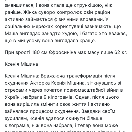
зменшилася, і вона стала ще стрункішою, ніж
раніше. Жінка суворо контролює свій раціон і
активно займається фізичними вправами. У
соціальних мережах користувачі зазначають, що
Маша виглядає занадто худою, і багато хто вважає,
що в минулому вона виглядала краще.
При зрості 180 см Єфросиніна має масу лише 62 кг.
Ксенія Мішина
Ксенія Мішина: Вражаюча трансформація після
схуднення Акторка Ксенія Мішина, зіткнувшись зі
стресами через початок повномасштабної війни в
Україні, набрала 9 кілограмів. Однак, після цього
вона вирішила змінити своє життя і активно
зайнялася процесом схуднення. Завдяки своїм
зусиллям, Ксенія вдалося скинути більше
кілограмів, ніж вона набрала, і тепер вона може