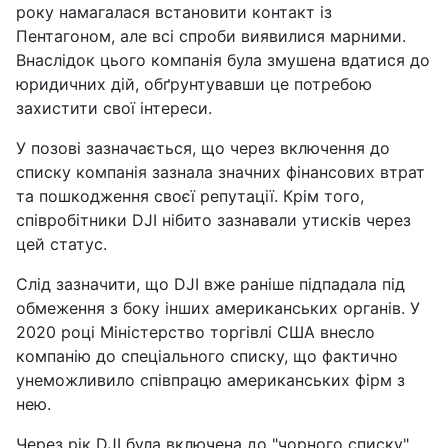
року намагалася встановити контакт із
Пентагоном, але всі спроби виявилися марними.
Внаслідок цього компанія була змушена вдатися до
юридичних дій, обґрунтувавши це потребою
захистити свої інтереси.
У позові зазначається, що через включення до
списку компанія зазнала значних фінансових втрат
та пошкодження своєї репутації. Крім того,
співробітники DJI нібито зазнавали утисків через
цей статус.
Слід зазначити, що DJI вже раніше підпадала під
обмеження з боку інших американських органів. У
2020 році Міністерство торгівлі США внесло
компанію до спеціального списку, що фактично
унеможливило співпрацю американських фірм з
нею.
Через рік DJI була включена до "чорного списку"