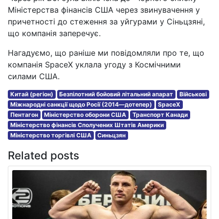
Міністерства фінансів США через звинувачення у
причетності до стеження за уйгурами у Сіньцзяні,
що компанія заперечує.
Нагадуємо, що раніше ми повідомляли про те, що
компанія SpaceX уклала угоду з Космічними
силами США.
Китай (регіон)
Безпілотний бойовий літальний апарат
Військові
Міжнародні санкції щодо Росії (2014—дотепер)
SpaceX
Пентагон
Міністерство оборони США
Транспорт Канади
Міністерство фінансів Сполучених Штатів Америки
Міністерство торгівлі США
Синьцзян
Related posts