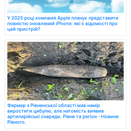
У 2025 році компанія Apple планує представити
повністю оновлений iPhone: які є відомості про
цей пристрій?
Фермер з Рівненської області мав намір
виростити цибулю, але натомість виявив
артилерійські снаряди. Рівне та регіон - Новини
Рівного.