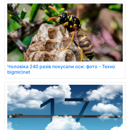
Чоловіка 240 разів покусали оси: фото - Техно
bigmir)net