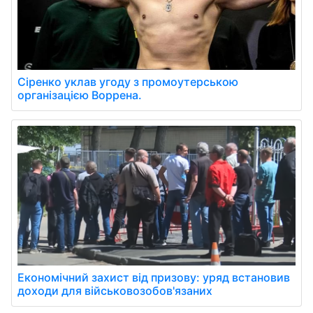
Сіренко уклав угоду з промоутерською
організацією Воррена.
Економічний захист від призову: уряд встановив
доходи для військовозобов'язаних