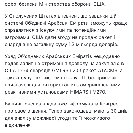
сфері безпеки Міністерства оборони США.
У Сполучених Штатах впевнені, що завдяки цій
системі Об’єднані Арабські Емірати зможуть краще
справлятися з існуючими та потенційними
загрозами. США дали згоду на продаж ракет і
снарядів на загальну суму 1,2 мільярда доларів.
Уряд Об'єднаних Арабських Еміратів нещодавно
подав запит на отримання дозволу на закупівлю в
США 1554 снарядів GMLRS і 203 ракет ATACMS, а
також супутніх систем і послуг. Ці боєприпаси
призначені для використання з американськими
реактивними установками HIMARS і М270.
Вашингтонська влада вже інформувала Конгрес
про своє рішення. Тепер законодавці мають 30 днів
для аналізу можливої угоди та її можливого
відхилення.