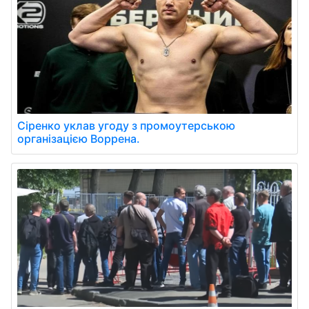
Сіренко уклав угоду з промоутерською
організацією Воррена.