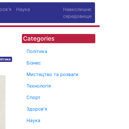
ров'я
Наука
Навколишнє
середовище
Categories
Політика
літика
Бізнес
Мистецтво та розваги
Технологія
Спорт
Здоров'я
Наука