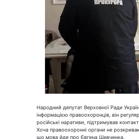
Народний депутат Верховної Ради Україн
інформацією правоохоронців, він регуля
російські наративи, підтримував контак
Хоча правоохоронні органи не розкриваю
що мова йде про Євгена Шевченка.