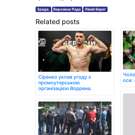
Зрада.
Верховна Рада
Лівий берег
Related posts
Чоло
Сіренко уклав угоду з
оси: 
промоутерською
організацією Воррена.