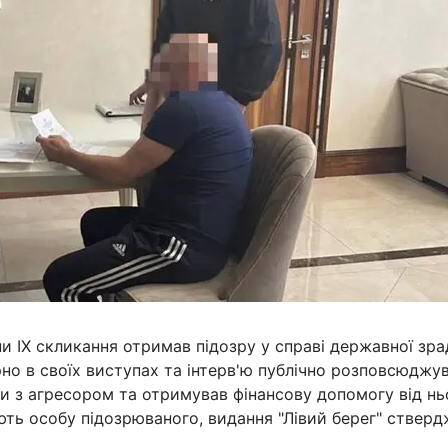
и IX скликання отримав підозру у справі державної зра
рно в своїх виступах та інтерв'ю публічно розповсюджу
ти з агресором та отримував фінансову допомогу від нь
ть особу підозрюваного, видання "Лівий берег" стверд