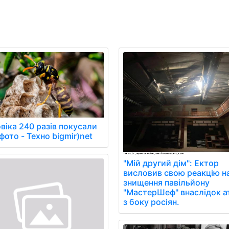
віка 240 разів покусали
фото - Техно bigmir)net
"Мій другий дім": Ектор
висловив свою реакцію н
знищення павільйону
"МастерШеф" внаслідок а
з боку росіян.