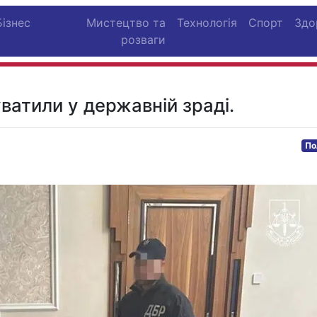
Бізнес
Мистецтво та
Технологія
Спорт
Здо
розваги
ватили у державній зраді.
По