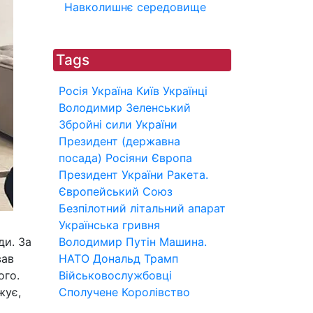
Навколишнє середовище
Tags
Росія
Україна
Київ
Українці
Володимир Зеленський
Збройні сили України
Президент (державна
посада)
Росіяни
Європа
Президент України
Ракета.
Європейський Союз
Безпілотний літальний апарат
Українська гривня
ди. За
Володимир Путін
Машина.
вав
НАТО
Дональд Трамп
ого.
Військовослужбовці
жує,
Сполучене Королівство