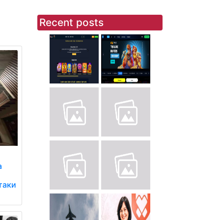
Recent posts
а
таки