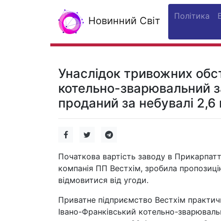
Політика
Новинний Світ
Унаслідок тривожних обст
котельно-зварювальний за
проданий за небувалі 2,6
Початкова вартість заводу в Прикарпатті
компанія ПП Вестхім, зробила пропозиці
відмовитися від угоди.
Приватне підприємство Вестхім практич
Івано-Франківський котельно-зварювальн