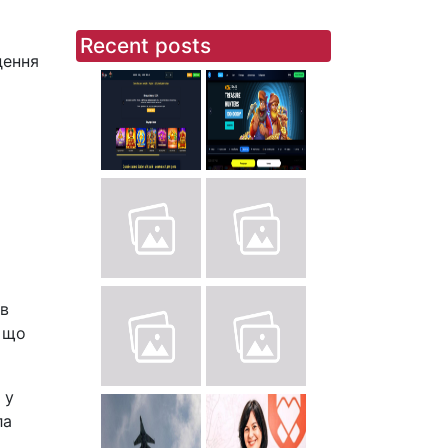
Recent posts
дення
є
ів
, що
 у
ла