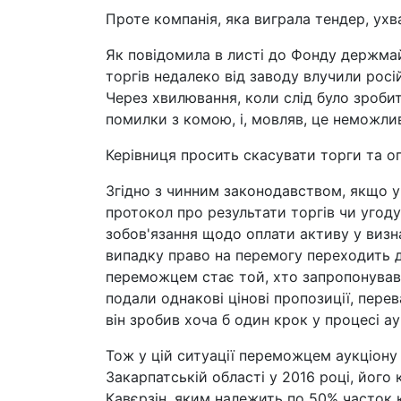
Проте компанія, яка виграла тендер, ухв
Як повідомила в листі до Фонду держма
торгів недалеко від заводу влучили росій
Через хвилювання, коли слід було зроби
помилки з комою, і, мовляв, це неможли
Керівниця просить скасувати торги та ог
Згідно з чинним законодавством, якщо у
протокол про результати торгів чи угоду
зобов'язання щодо оплати активу у визн
випадку право на перемогу переходить д
переможцем стає той, хто запропонував 
подали однакові цінові пропозиції, пере
він зробив хоча б один крок у процесі ау
Тож у цій ситуації переможцем аукціон
Закарпатській області у 2016 році, йог
Кавєрзін, яким належить по 50% часток к