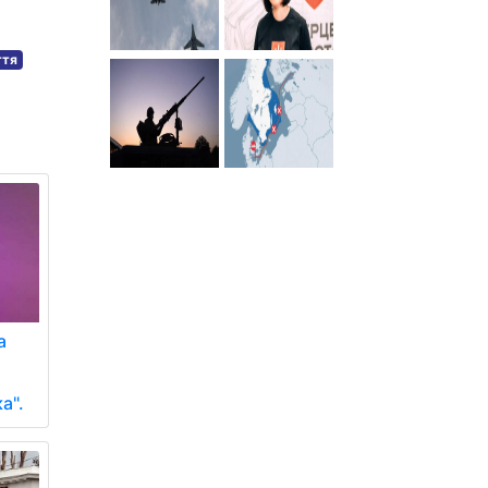
ття
а
а".