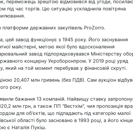
нак, переможець зрештою відмовився від угоди, посила
м під час торгів. Цю ситуацію ускладнила повітряна
вилювання.
 платформи державних закупівель ProZorro.
, цей завод функціонує з 1945 року. Його заснування
нтної майстерні, метою якої було вдосконалення
варювальний завод підпорядковувався Міністерству обо
ержавного концерну Укроборонпром. У 2019 році уряд
, який на той момент перебував у фінансовій скруті.
іною 20,407 млн гривень (без ПДВ). Сам аукціон відбув
ого року.
иявили бажання 13 компаній. Найвищу ставку запропон
20,2 млн грн, а також ПП "Вестхім", чия пропозиція вр
ордом для об'єктів, що підпадають під категорію малої
івської області було засновано в 1993 році, а його кінц
ою є Наталія Пукіш.