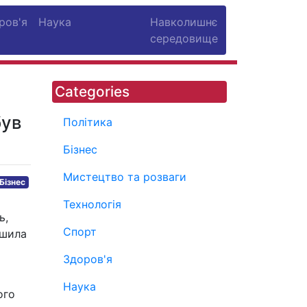
ров'я
Наука
Навколишнє
середовище
Categories
був
Політика
Бізнес
Мистецтво та розваги
Бізнес
Технологія
ь,
Спорт
ішила
Здоров'я
Наука
ого