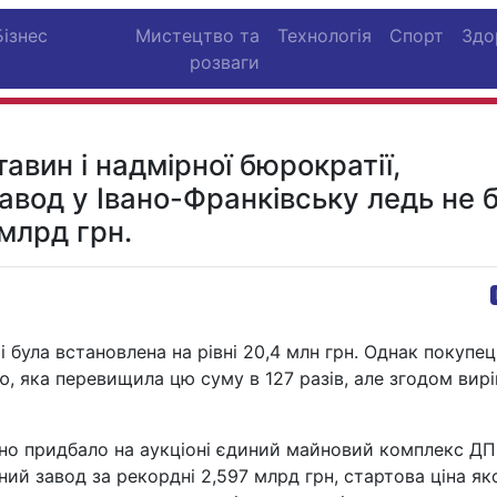
Бізнес
Мистецтво та
Технологія
Спорт
Здо
розваги
авин і надмірної бюрократії,
вод у Івано-Франківську ледь не 
 млрд грн.
 була встановлена на рівні 20,4 млн грн. Однак покупец
ю, яка перевищила цю суму в 127 разів, але згодом вир
но придбало на аукціоні єдиний майновий комплекс ДП
ий завод за рекордні 2,597 млрд грн, стартова ціна як