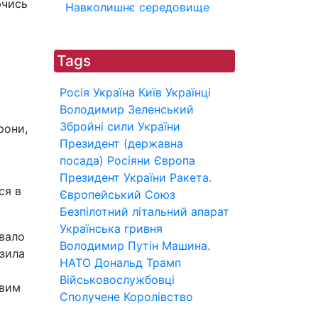
ючись
Навколишнє середовище
Tags
Росія
Україна
Київ
Українці
Володимир Зеленський
Збройні сили України
рони,
Президент (державна
посада)
Росіяни
Європа
Президент України
Ракета.
ся в
Європейський Союз
Безпілотний літальний апарат
Українська гривня
увало
Володимир Путін
Машина.
азила
НАТО
Дональд Трамп
Військовослужбовці
евим
Сполучене Королівство