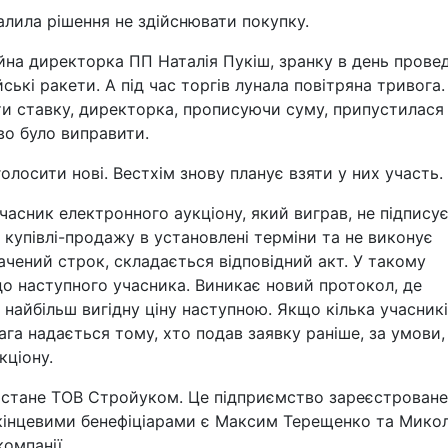
алила рішення не здійснювати покупку.
йна директорка ПП Наталія Пукіш, зранку в день прове
ські ракети. А під час торгів лунала повітряна тривога.
ти ставку, директорка, прописуючи суму, припустилася
во було виправити.
олосити нові. Вестхім знову планує взяти у них участь.
часник електронного аукціону, який виграв, не підпису
 купівлі-продажу в установлені терміни та не виконує
ачений строк, складається відповідний акт. У такому
о наступного учасника. Виникає новий протокол, де
найбільш вигідну ціну наступною. Якщо кілька учасник
вага надається тому, хто подав заявку раніше, за умови
кціону.
у стане ТОВ Стройуком. Це підприємство зареєстроване
о кінцевими бенефіціарами є Максим Терещенко та Мико
омпанії.