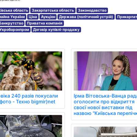
івська область
Закарпатська область
Законодавство
айна України
Ціна
Аукціон
Держава (політичний устрій)
Прикарпа
Банкрутство
Приватна компанія
Укроборонпром
Договір купівлі-продажу
віка 240 разів покусали
Ірма Вітовська-Ванца рад
фото - Техно bigmir)net
оголосити про відкриття
своєї нової виставки під
назвою "Київська перепічк