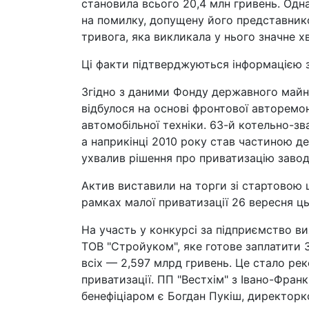
становила всього 20,4 млн гривень. Од
на помилку, допущену його представнико
тривога, яка викликала у нього значне х
Ці факти підтверджуються інформацією з
Згідно з даними Фонду державного майна
відбулося на основі фронтової авторемо
автомобільної техніки. 63-й котельно-з
а наприкінці 2010 року став частиною д
ухвалив рішення про приватизацію заводу
Актив виставили на торги зі стартовою ц
рамках малої приватизації 26 вересня ць
На участь у конкурсі за підприємство в
ТОВ "Стройуком", яке готове заплатити 3
всіх — 2,597 млрд гривень. Це стало рек
приватизації. ПП "Вестхім" з Івано-Франк
бенефіціаром є Богдан Пукіш, директорк