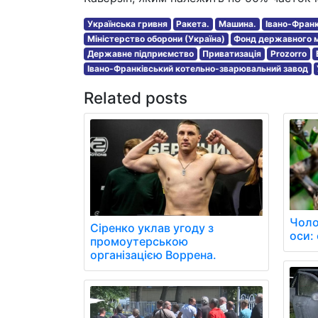
Українська гривня
Ракета.
Машина.
Івано-Франк
Міністерство оборони (Україна)
Фонд державного м
Державне підприємство
Приватизація
Prozorro
Івано-Франківський котельно-зварювальний завод
Related posts
Чоло
Сіренко уклав угоду з
оси: 
промоутерською
організацією Воррена.