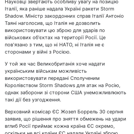
Науковці звертають особливу увагу на позицію
Італії, яка раніше надала Україні ракети Storm
Shadow. Міністр закордонних справ Італії Антоніо
Таяні наголосив, що Італія не дозволить
використовувати цю зброю для ударів по
військових об'єктах на території Росії. Це
пов'язано з тим, що ні НАТО, ні Італія не є
сторонами у війні з Росією.
У той же час Великобританія хоче надати
українським військам можливість
використовувати передані Сполученим
Королівством Storm Shadows для атак на Росію,
однак заборони зі сторони США унеможливлюють
такі дії без узгодження.
Верховний комісар ЄС Жозеп Боррель 30 серпня
заявив, що рішення про зняття обмежень на удари
вглиб Росії приймає кожна країна ЄС окремо,
оскільки не всі країни ЄС надали Україні зброю