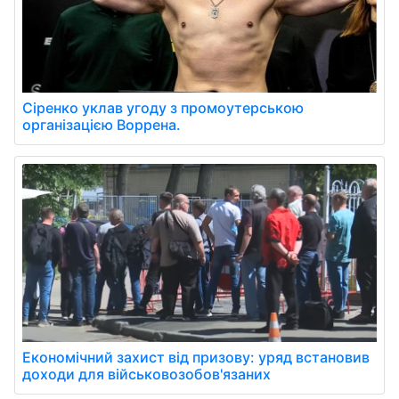
Сіренко уклав угоду з промоутерською
організацією Воррена.
Економічний захист від призову: уряд встановив
доходи для військовозобов'язаних