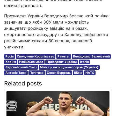
великої дальності.
Президент України Володимир Зеленський раніше
зазначив, що якби ЗСУ мали можливість
знищувати російську авіацію на її базах,
смертоносного авіаудару по Харкову, здійсненого
російськими силами 30 серпня, вдалося б
уникнути.
Росія
Сполучене Королівство
Ракета.
Володимир Зеленський
Харків
Російська мова
Президент України
Італія
Європейський Союз
Міністр закордонних справ (Україна)
Антоніо Таяні
Політика
Хосеп Боррель
Війна
НАТО
Related posts