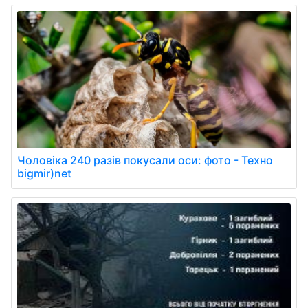
Чоловіка 240 разів покусали оси: фото - Техно
bigmir)net