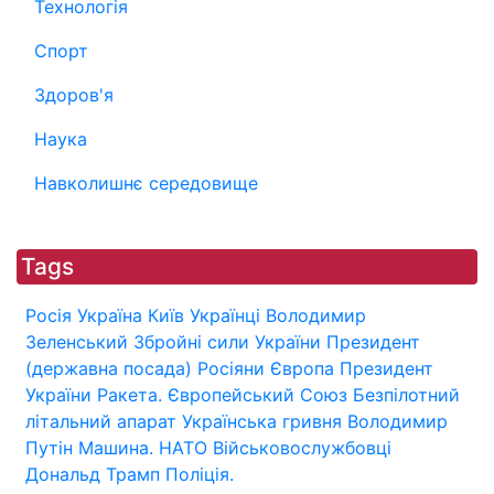
Технологія
Спорт
Здоров'я
Наука
Навколишнє середовище
Tags
Росія
Україна
Київ
Українці
Володимир
Зеленський
Збройні сили України
Президент
(державна посада)
Росіяни
Європа
Президент
України
Ракета.
Європейський Союз
Безпілотний
літальний апарат
Українська гривня
Володимир
Путін
Машина.
НАТО
Військовослужбовці
Дональд Трамп
Поліція.