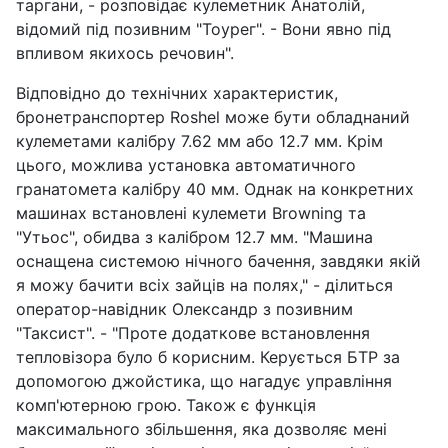
таргани, - розповідає кулеметник Анатолій,
відомий під позивним "Тоурег". - Вони явно під
впливом якихось речовин".
Відповідно до технічних характеристик,
бронетранспортер Roshel може бути обладнаний
кулеметами калібру 7.62 мм або 12.7 мм. Крім
цього, можлива установка автоматичного
гранатомета калібру 40 мм. Однак на конкретних
машинах встановлені кулемети Browning та
"Утьос", обидва з калібром 12.7 мм. "Машина
оснащена системою нічного бачення, завдяки якій
я можу бачити всіх зайців на полях," - ділиться
оператор-навідник Олександр з позивним
"Таксист". - "Проте додаткове встановлення
тепловізора було б корисним. Керується БТР за
допомогою джойстика, що нагадує управління
комп'ютерною грою. Також є функція
максимального збільшення, яка дозволяє мені