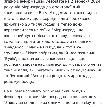
Згідно з інформацією Deepstate на 2 вересня 2024
року, від Мирнограда до фронтової лінії
залишилося лише 5 км. У відеоматеріалах видно
місто, в якому ще в середині літа проживало
приблизно 26 тисяч людей, а тепер воно
перетворилося на руїни. "Мирноград - це
населений пункт сільського типу," - зазначає
командир протитанкового взводу з позивним
"Бандерос". "Майже всі будинки тут вже
зруйновані." Його побратим, який має позивний
"Бузік", висловлює занепокоєння, що якщо
російські війська наблизяться до міста, його чекає
така ж доля, як і багатьох інших міст на Донеччині
та Луганщині. "Вони розтрощать Мирноград", -
резюмує боєць.
На цьому напрямку російські сили ведуть
безперервні атаки. Мирноград не став винятком.
"Знищуєш їх одного за одним, а вони все лізуть, як