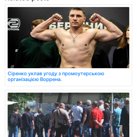
Сіренко уклав угоду з промоутерською
організацією Воррена.