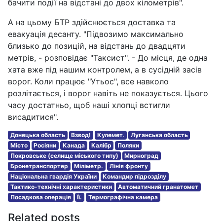
бачити події на відстані до двох кілометрів".
А на цьому БТР здійснюється доставка та
евакуація десанту. "Підвозимо максимально
близько до позицій, на відстань до двадцяти
метрів, - розповідає "Таксист". - До місця, де одна
хата вже під нашим контролем, а в сусідній засів
ворог. Коли працює "Утьос", все навколо
розлітається, і ворог навіть не показується. Цього
часу достатньо, щоб наші хлопці встигли
висадитися".
Донецька область
Взвод!
Кулемет.
Луганська область
Місто
Росіяни
Канада
Калібр
Поляки
Покровське (селище міського типу)
Мирноград
Бронетранспортер
Міліметр.
Лінія фронту
Національна гвардія України
Командир підрозділу
Тактико-технічні характеристики
Автоматичний гранатомет
Посадкова операція
Її.
Термографічна камера
Related posts