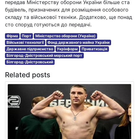
передав Міністерству оборони України більше ста
будівель, призначених для розміщення особового
складу та військової техніки. Додатково, ще понад
сто споруд готуються до передачі.
Фірма
Порт
Міністерство оборони (Україна)
Військові технології
Фонд державного майна України
Державне підприємство
Укрінформ
Приватизація
Білгород-Дністровський морський порт
Білгород-Дністровський
Related posts