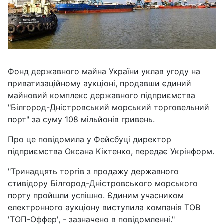
Фонд державного майна України уклав угоду на
приватизаційному аукціоні, продавши єдиний
майновий комплекс державного підприємства
"Білгород-Дністровський морський торговельний
порт" за суму 108 мільйонів гривень.
Про це повідомила у Фейсбуці директор
підприємства Оксана Кіктенко, передає Укрінформ.
"Тринадцять торгів з продажу державного
стивідору Білгород-Дністровського морського
порту пройшли успішно. Єдиним учасником
електронного аукціону виступила компанія ТОВ
'ТОП-Оффер', - зазначено в повідомленні."