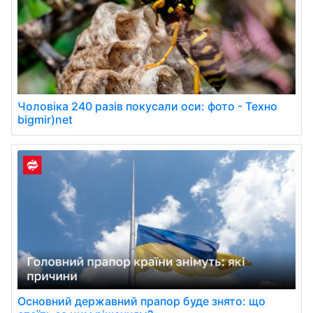
Чоловіка 240 разів покусали оси: фото - Техно
bigmir)net
Основний державний прапор буде знято: що