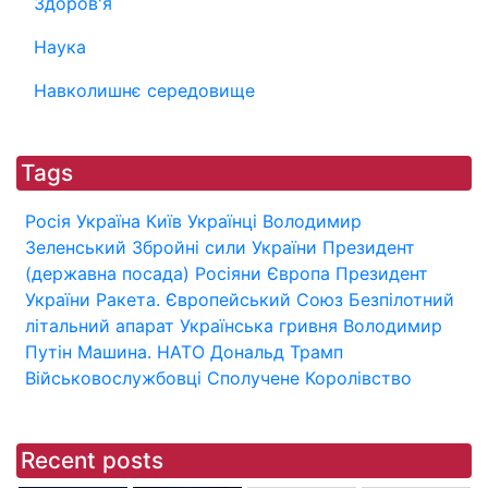
Здоров'я
Наука
Навколишнє середовище
Tags
Росія
Україна
Київ
Українці
Володимир
Зеленський
Збройні сили України
Президент
(державна посада)
Росіяни
Європа
Президент
України
Ракета.
Європейський Союз
Безпілотний
літальний апарат
Українська гривня
Володимир
Путін
Машина.
НАТО
Дональд Трамп
Військовослужбовці
Сполучене Королівство
Recent posts