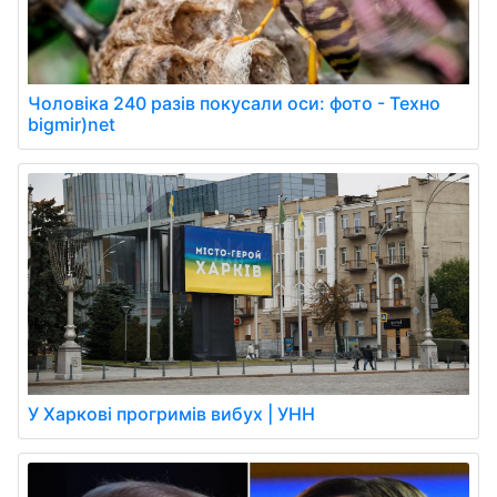
Чоловіка 240 разів покусали оси: фото - Техно
bigmir)net
У Харкові прогримів вибух | УНН