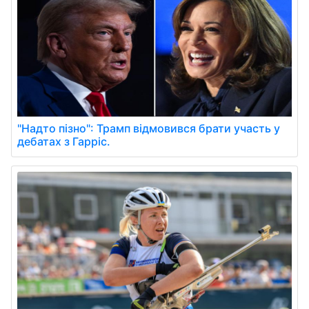
"Надто пізно": Трамп відмовився брати участь у
дебатах з Гарріс.