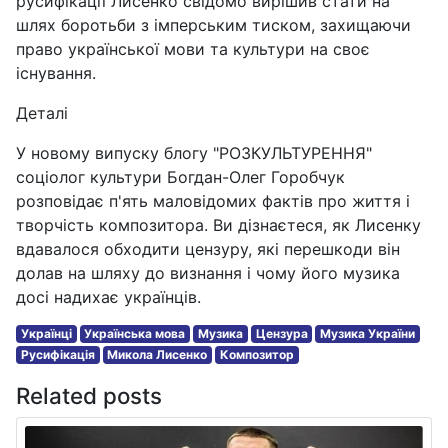
русифікації Лисенко свідомо вирішив стати на
шлях боротьби з імперським тиском, захищаючи
право української мови та культури на своє
існування.
Деталі
У новому випуску блогу "РОЗКУЛЬТУРЕННЯ"
соціолог культури Богдан-Олег Горобчук
розповідає п'ять маловідомих фактів про життя і
творчість композитора. Ви дізнаєтеся, як Лисенку
вдавалося обходити цензуру, які перешкоди він
долав на шляху до визнання і чому його музика
досі надихає українців.
Українці
Українська мова
Музика
Цензура
Музика України
Русифікація
Микола Лисенко
Композитор
Related posts