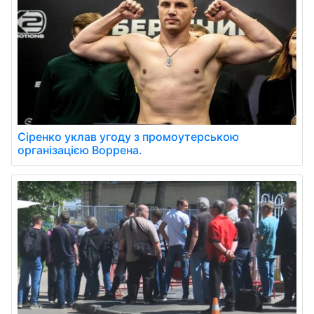
Сіренко уклав угоду з промоутерською
організацією Воррена.