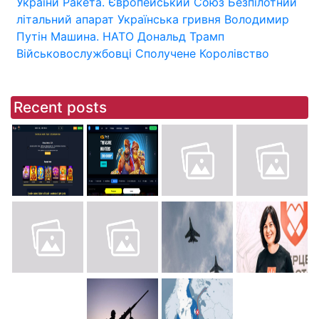
України
Ракета.
Європейський Союз
Безпілотний
літальний апарат
Українська гривня
Володимир
Путін
Машина.
НАТО
Дональд Трамп
Військовослужбовці
Сполучене Королівство
Recent posts