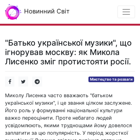
Новинний Світ
"Батько української музики", що
ігнорував москву: як Микола
Лисенко зміг протистояти росії.
Мистецтво та розваги
Миколу Лисенка часто вважають "батьком
української музики", і це звання цілком заслужене.
Його роль у формуванні національної культури
важко переоцінити. Проте небагато людей
усвідомлюють, якими труднощами йому довелося
заплатити за цю популярність. У період жорсткої