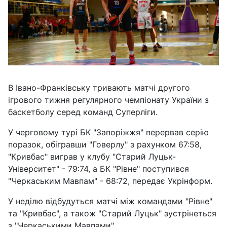
В Івано-Франківську тривають матчі другого
ігрового тижня регулярного чемпіонату України з
баскетболу серед команд Суперліги.
У черговому турі БК "Запоріжжя" перервав серію
поразок, обігравши "Говерлу" з рахунком 67:58,
"Кривбас" виграв у клубу "Старий Луцьк-
Університет" - 79:74, а БК "Рівне" поступився
"Черкаським Мавпам" - 68:72, передає Укрінформ.
У неділю відбудуться матчі між командами "Рівне"
та "Кривбас", а також "Старий Луцьк" зустрінеться
з "Черкаськими Мавпами".