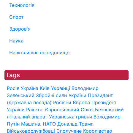
Технологія
Спорт
Здоров'я
Наука
Навколишнє середовище
Tags
Росія
Україна
Київ
Українці
Володимир
Зеленський
Збройні сили України
Президент
(державна посада)
Росіяни
Європа
Президент
України
Ракета.
Європейський Союз
Безпілотний
літальний апарат
Українська гривня
Володимир
Путін
Машина.
НАТО
Дональд Трамп
Військовослужбовці
Сполучене Королівство