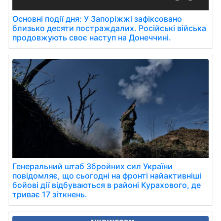
Основні події дня: У Запоріжжі зафіксовано
близько десяти постраждалих. Російські війська
продовжують своє наступ на Донеччині.
Генеральний штаб Збройних сил України
повідомляє, що сьогодні на фронті найактивніші
бойові дії відбуваються в районі Курахового, де
триває 17 зіткнень.