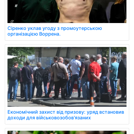
Сіренко уклав угоду з промоутерською
організацією Воррена.
Економічний захист від призову: уряд встановив
доходи для військовозобов'язаних