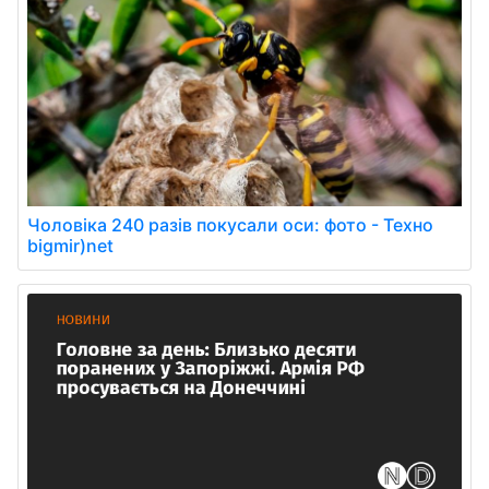
Чоловіка 240 разів покусали оси: фото - Техно
bigmir)net