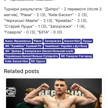
Турнірні результати: "Дніпро" - 2 перемоги (після 2
матчів), "Рівне" - 2 (3), "Київ-Баскет" - 2 (3),
"Черкаські Мавпи" - 2 (3), "Кривбас" - 2 (3),
"Старий Луцьк" - 1 (3), "Запоріжжя" - 1 (4),
"Говерла" - 0 (3), "БІПА" - 0 (0).
Івано-Франківськ
Рівне
Запоріжжя
Баскетбол
Луцьк
ФК "Кривбас" Кривий Ріг
Чемпіонат України з футболу
ФК "Дніпро
Запоріжжя (баскетбольний клуб)
Українська баскетбольна Суперліга
ФК Говерла Ужгород
Київ-Баскетбол
БК Одеса
Related posts