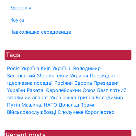
Здоров'я
Наука
Навколишнє середовище
Tags
Росія
Україна
Київ
Українці
Володимир
Зеленський
Збройні сили України
Президент
(державна посада)
Росіяни
Європа
Президент
України
Ракета.
Європейський Союз
Безпілотний
літальний апарат
Українська гривня
Володимир
Путін
Машина.
НАТО
Дональд Трамп
Військовослужбовці
Сполучене Королівство
Recent posts