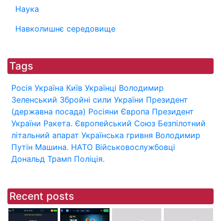
Наука
Навколишнє середовище
Tags
Росія
Україна
Київ
Українці
Володимир
Зеленський
Збройні сили України
Президент
(державна посада)
Росіяни
Європа
Президент
України
Ракета.
Європейський Союз
Безпілотний
літальний апарат
Українська гривня
Володимир
Путін
Машина.
НАТО
Військовослужбовці
Дональд Трамп
Поліція.
Recent posts