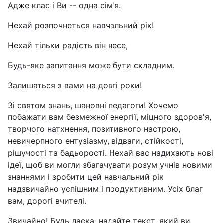
Адже клас і Ви -- одна сім'я.
Нехай розпочнеться навчальний рік!
Нехай тільки радість він несе,
Будь-яке запитання може бути складним.
Залишаться з вами на довгі роки!
Зі святом знань, шановні педагоги! Хочемо
побажати вам безмежної енергії, міцного здоров'я,
творчого натхнення, позитивного настрою,
невичерпного ентузіазму, відваги, стійкості,
рішучості та бадьорості. Нехай вас надихають нові
ідеї, щоб ви могли збагачувати розум учнів новими
знаннями і зробити цей навчальний рік
надзвичайно успішним і продуктивним. Усіх благ
вам, дорогі вчителі.
Звичайно! Будь ласка, надайте текст, який ви